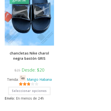
¡OFERTA!
la
la
página
pági
de
de
producto
prod
chancletas Nike charol
negra bastón GRIS
Desde:
$
20
$
25
Tienda:
Mango Habana
Este
2.71
Seleccionar opciones
producto
tiene
de 5
Envío:
En menos de 24h
múltiples
variantes.
Las
opciones