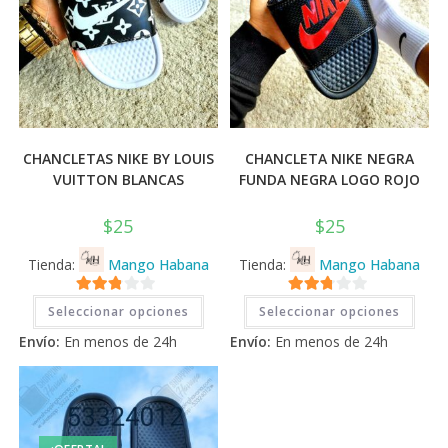
CHANCLETAS NIKE BY LOUIS
CHANCLETA NIKE NEGRA
VUITTON BLANCAS
FUNDA NEGRA LOGO ROJO
$
25
$
25
Tienda:
Mango Habana
Tienda:
Mango Habana
Este
Este
2.71
2.71
Seleccionar opciones
Seleccionar opciones
producto
prod
tiene
tiene
de 5
de 5
Envío:
En menos de 24h
Envío:
En menos de 24h
múltiples
múlti
variantes.
varia
Las
Las
opciones
opci
se
se
pueden
pued
elegir
elegi
en
en