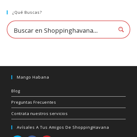
se
pueden
elegir
¿Qué Buscas?
en
la
página
de
producto
Mango Habana
Blog
Preguntas Frecuentes
Contrata nuestros servicios
Avísales A Tus Amigos De ShoppingHavana