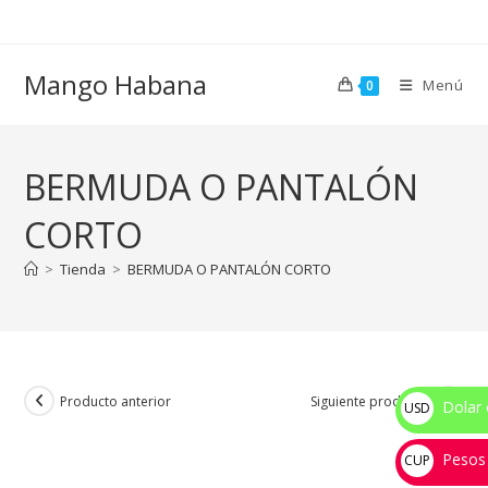
Ir
al
contenido
Mango Habana
Menú
0
BERMUDA O PANTALÓN
CORTO
>
Tienda
>
BERMUDA O PANTALÓN CORTO
Producto anterior
Siguiente producto
Dolar 
USD
$
Pesos
CUP